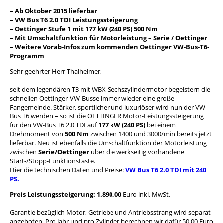
– Ab Oktober 2015 lieferbar
– VW Bus T6 2.0 TDI Leistungssteigerung
– Oettinger Stufe 1 mit 177 kW (240 PS) 500 Nm
– Mit Umschaltfunktion für Motorleistung – Serie / Oettinger
– Weitere Vorab-Infos zum kommenden Oettinger VW-Bus-T6-
Programm
Sehr geehrter Herr Thalheimer,
seit dem legendären T3 mit WBX-Sechszylindermotor begeistern die
schnellen Oettinger-VW-Busse immer wieder eine große
Fangemeinde. Stärker, sportlicher und luxuriöser wird nun der VW-
Bus T6 werden – so ist die OETTINGER Motor-Leistungssteigerung
für den VW-Bus T6 2.0 TDI auf
177 kW (240 PS)
bei einem
Drehmoment von
500 Nm
zwischen 1400 und 3000/min bereits jetzt
lieferbar. Neu ist ebenfalls die Umschaltfunktion der Motorleistung
zwischen
Serie/Oettinger
über die werkseitig vorhandene
Start-/Stopp-Funktionstaste.
Hier die technischen Daten und Preise:
VW Bus T6 2.0 TDI mit 240
PS.
Preis Leistungssteigerung: 1.890,00
Euro inkl. MwSt. –
Garantie bezüglich Motor, Getriebe und Antriebsstrang wird separat
angeboten. Pro Jahr und pro Zylinder berechnen wir dafür 50,00 Euro