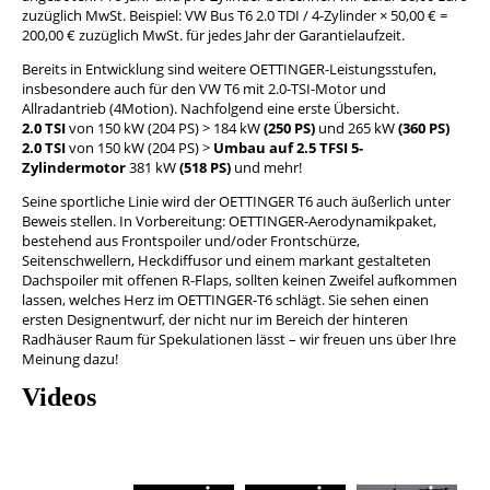
zuzüglich MwSt. Beispiel: VW Bus T6 2.0 TDI / 4-Zylinder × 50,00 € =
200,00 € zuzüglich MwSt. für jedes Jahr der Garantielaufzeit.
Bereits in Entwicklung sind weitere OETTINGER-Leistungsstufen,
insbesondere auch für den VW T6 mit 2.0-TSI-Motor und
Allradantrieb (4Motion). Nachfolgend eine erste Übersicht.
2.0 TSI
von 150 kW (204 PS) > 184 kW
(250 PS)
und 265 kW
(360 PS)
2.0 TSI
von 150 kW (204 PS) >
Umbau auf 2.5 TFSI 5-
Zylindermotor
381 kW
(518 PS)
und mehr!
Seine sportliche Linie wird der OETTINGER T6 auch äußerlich unter
Beweis stellen. In Vorbereitung: OETTINGER-Aerodynamikpaket,
bestehend aus Frontspoiler und/oder Frontschürze,
Seitenschwellern, Heckdiffusor und einem markant gestalteten
Dachspoiler mit offenen R-Flaps, sollten keinen Zweifel aufkommen
lassen, welches Herz im OETTINGER-T6 schlägt. Sie sehen einen
ersten Designentwurf, der nicht nur im Bereich der hinteren
Radhäuser Raum für Spekulationen lässt – wir freuen uns über Ihre
Meinung dazu!
Videos