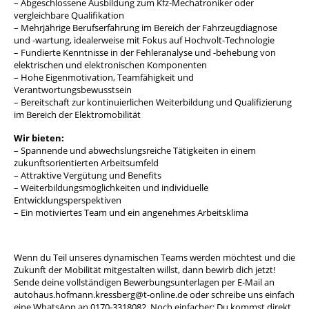
– Abgeschlossene Ausbildung zum Kfz-Mechatroniker oder
vergleichbare Qualifikation
– Mehrjährige Berufserfahrung im Bereich der Fahrzeugdiagnose
und -wartung, idealerweise mit Fokus auf Hochvolt-Technologie
– Fundierte Kenntnisse in der Fehleranalyse und -behebung von
elektrischen und elektronischen Komponenten
– Hohe Eigenmotivation, Teamfähigkeit und
Verantwortungsbewusstsein
– Bereitschaft zur kontinuierlichen Weiterbildung und Qualifizierung
im Bereich der Elektromobilität
Wir bieten:
– Spannende und abwechslungsreiche Tätigkeiten in einem
zukunftsorientierten Arbeitsumfeld
– Attraktive Vergütung und Benefits
– Weiterbildungsmöglichkeiten und individuelle
Entwicklungsperspektiven
– Ein motiviertes Team und ein angenehmes Arbeitsklima
Wenn du Teil unseres dynamischen Teams werden möchtest und die
Zukunft der Mobilität mitgestalten willst, dann bewirb dich jetzt!
Sende deine vollständigen Bewerbungsunterlagen per E-Mail an
autohaus.hofmann.kressberg@t-online.de oder schreibe uns einfach
eine WhatsApp an 0170-3318082. Noch einfacher: Du kommst direkt